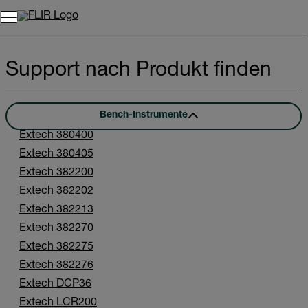
Unread messages
Modell
Entfernen
Elemente
Element
In den Warenkorb
Im Warenkorb
Support nach Produkt finden
Bench-Instrumente
Extech 380400
Extech 380405
Extech 382200
Extech 382202
Extech 382213
Extech 382270
Extech 382275
Extech 382276
Extech DCP36
Extech LCR200