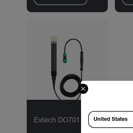
Select your preferred co
Available Locations
United States
Extech DO701