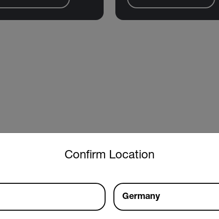
untry and language from the options below to access the approp
Confirm Location
Germany