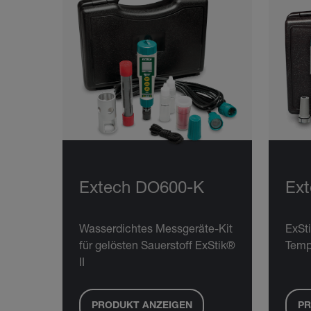
Extech DO600-K
Ex
Wasserdichtes Messgeräte-Kit
ExSti
für gelösten Sauerstoff ExStik®
Temp
II
PRODUKT ANZEIGEN
PR