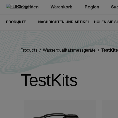
Anmelden
Warenkorb
Region
Su
Unread messages
Modell
Entfernen
Elemente
Element
In den Warenkorb
Im Warenkorb
PRODUKTE
NACHRICHTEN UND ARTIKEL
HOLEN SIE S
Products
Wasserqualitätsmessgeräte
TestKits
TestKits
Categories listing