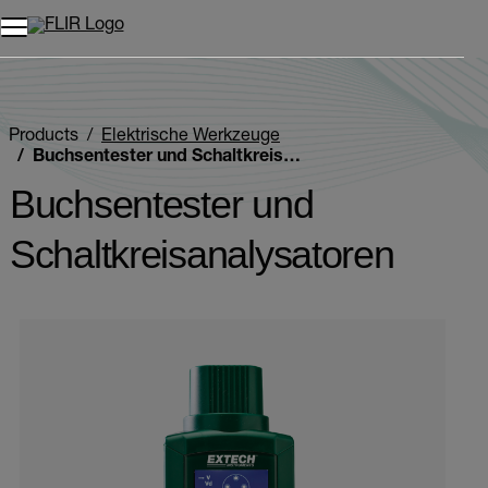
Unread messages
Modell
Entfernen
Elemente
Element
In den Warenkorb
Im Warenkorb
Products
Elektrische Werkzeuge
Buchsentester und Schaltkreisanalysatoren
Buchsentester und
Schaltkreisanalysatoren
Categories listing