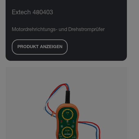
Extech 480403
Motordrehrichtungs- und Drehstromprüfer
PRODUKT ANZEIGEN