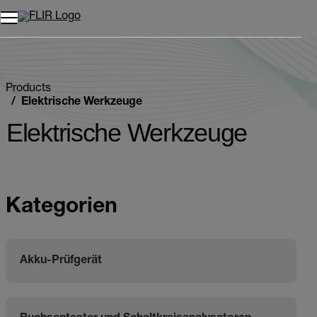
Unread messages
Modell
Entfernen
Elemente
Element
In den Warenkorb
Im Warenkorb
Products
Elektrische Werkzeuge
Elektrische Werkzeuge
Kategorien
Akku-Prüfgerät