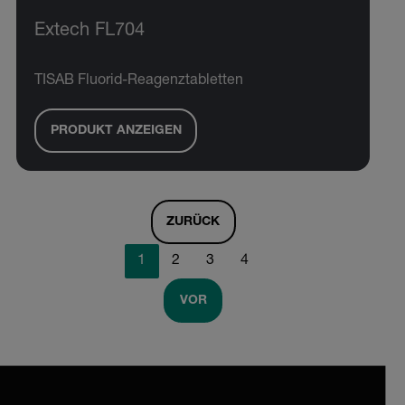
Extech FL704
TISAB Fluorid-Reagenztabletten
PRODUKT ANZEIGEN
ZURÜCK
1
2
3
4
VOR