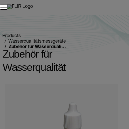
Unread messages
Modell
Entfernen
Elemente
Element
In den Warenkorb
Im Warenkorb
Products
Wasserqualitätsmessgeräte
Zubehör für Wasserqualität
Zubehör für
Wasserqualität
Categories listing