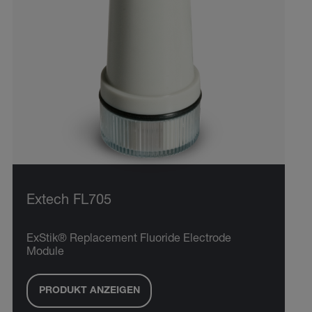
Extech FL705
ExStik® Replacement Fluoride Electrode
Module
PRODUKT ANZEIGEN