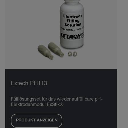
Extech PH113
Fülllösungsset für das wieder auffüllbare pH-
Elektrodenmodul ExStik®
PRODUKT ANZEIGEN