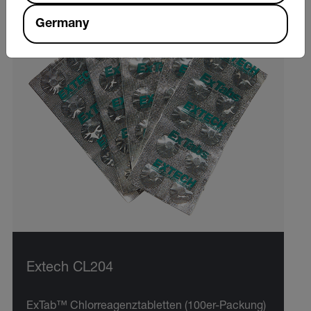
Germany
Extech CL204
ExTab™ Chlorreagenztabletten (100er-Packung)