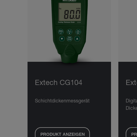
Extech CG104
Ex
Schichtdickenmessgerät
Digit
Dick
PRODUKT ANZEIGEN
PR