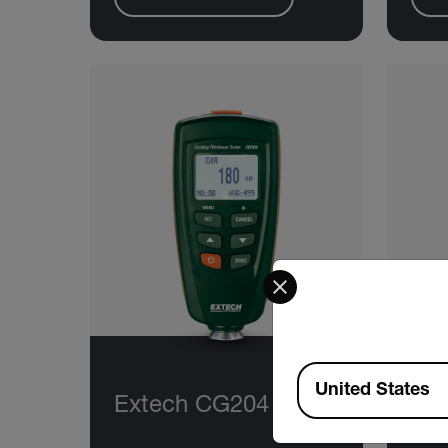
Select your preferred co
Available Locations
United States
Extech CG204
Ex