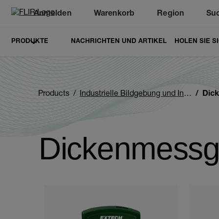
Anmelden
Warenkorb
Region
Su
Unread messages
Modell
Entfernen
Elemente
Element
In den Warenkorb
Im Warenkorb
PRODUKTE
NACHRICHTEN UND ARTIKEL
HOLEN SIE S
Products
Industrielle Bildgebung und Inspektion
Dic
Dickenmessg
Categories listing