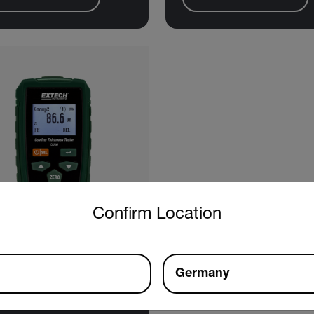
untry and language from the options below to access the approp
Confirm Location
Germany
tech CG206