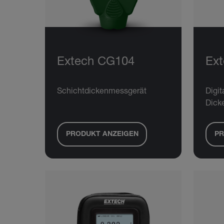
Extech CG104
Ex
Schichtdickenmessgerät
Digit
Dick
PRODUKT ANZEIGEN
PR