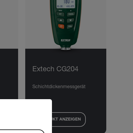
Extech CG204
Schichtdickenmessgerät
riate version of our website.
PRODUKT ANZEIGEN