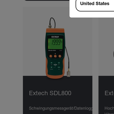
United States
Extech SDL800
Ext
Schwingungsmessgerät/Datenlogger
Hoch