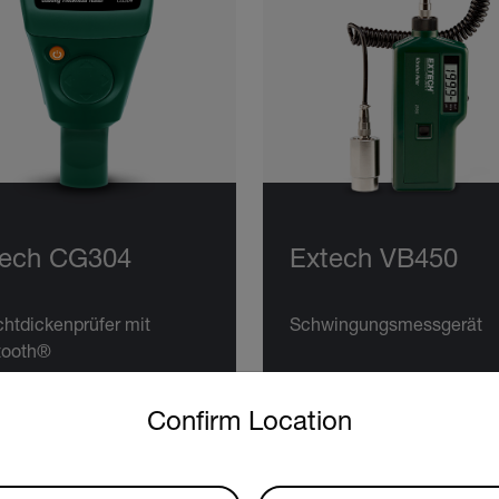
tech CG304
Extech VB450
chtdickenprüfer mit
Schwingungsmessgerät
tooth®
untry and language from the options below to access the approp
Confirm Location
ODUKT ANZEIGEN
PRODUKT ANZEIGEN