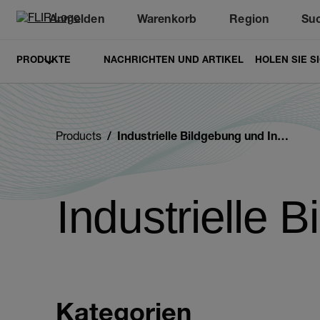
Anmelden
Warenkorb
Region
Su
Unread messages
Modell
Entfernen
Elemente
Element
In den Warenkorb
Im Warenkorb
PRODUKTE
NACHRICHTEN UND ARTIKEL
HOLEN SIE S
Products
Industrielle Bildgebung und Inspektion
Industrielle 
Kategorien