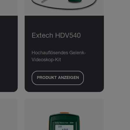
Extech HDV540
Hochauflösendes Gelenk-
Videoskop-Kit
PRODUKT ANZEIGEN