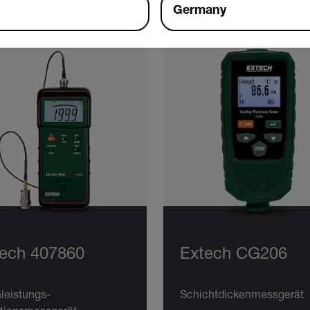
Germany
ech 407860
Extech CG206
leistungs-
Schichtdickenmessgerät