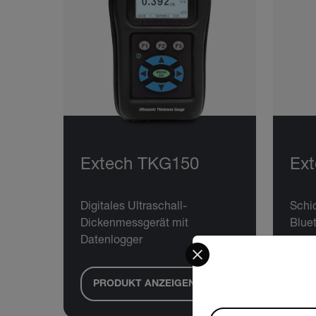
Extech TKG150
Ex
Digitales Ultraschall-
Schi
Dickenmessgerät mit
Blue
Datenlogger
Select your preferred co
PRODUKT ANZEIGEN
PR
Available Locations