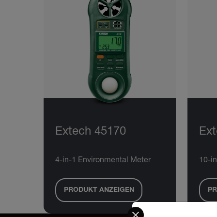
Extech 45170
Ex
4-in-1 Environmental Meter
10-i
PRODUKT ANZEIGEN
PR
Select your preferred co