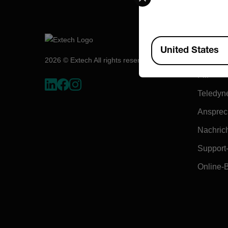
Firma:
Available Locations
United States
Über Ex
2026 © Extech All rights reserved.
Flir
Teledyn
Ansprec
Nachrich
Support
Online-