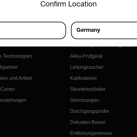
Confirm Location
Produkte
Germany
tech
Anemometer
Raumluftqualität-Messgeräte
e Technologien
Akku-Prüfgerät
hpartner
Leitungssucher
ten und Artikel
Kalibratoren
-Center
Stromkreisfinder
Bestellungen
Stromzangen
Durchgangsprüfer
Dekaden-Boxen
Entfernungsmesser