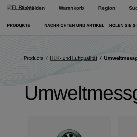
Anmelden
Warenkorb
Region
Su
Unread messages
Modell
Entfernen
Elemente
Element
In den Warenkorb
Im Warenkorb
PRODUKTE
NACHRICHTEN UND ARTIKEL
HOLEN SIE S
Products
HLK- und Luftqualität
Umweltmessg
Umweltmessg
Categories listing