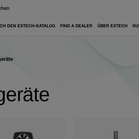
chen
ICH DEN EXTECH-KATALOG
FIND A DEALER
ÜBER EXTECH
SU
eräte
eräte