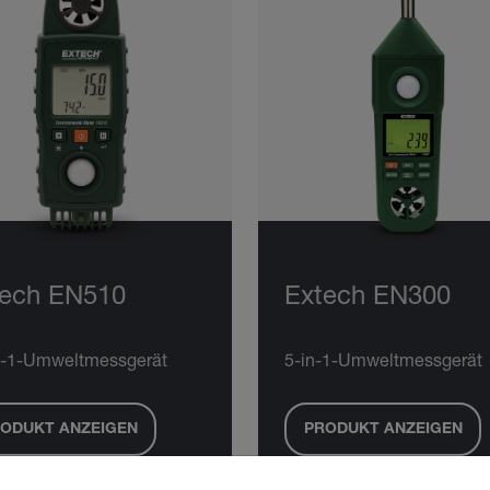
tech EN510
Extech EN300
n-1-Umweltmessgerät
5-in-1-Umweltmessgerät
ODUKT ANZEIGEN
PRODUKT ANZEIGEN
untry and language from the options below to access the approp