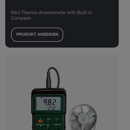
Mini Thermo-Anemometer with Built-in
Compass
PRODUKT ANZEIGEN