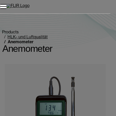
Unread messages
Modell
Entfernen
Elemente
Element
In den Warenkorb
Im Warenkorb
Products
HLK- und Luftqualität
Anemometer
Anemometer
Categories listing