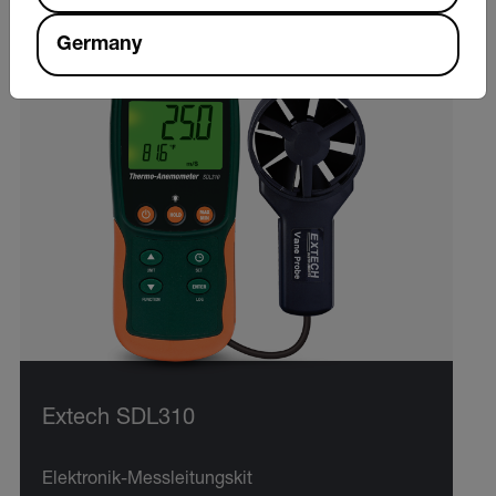
Germany
Extech SDL310
Elektronik-Messleitungskit