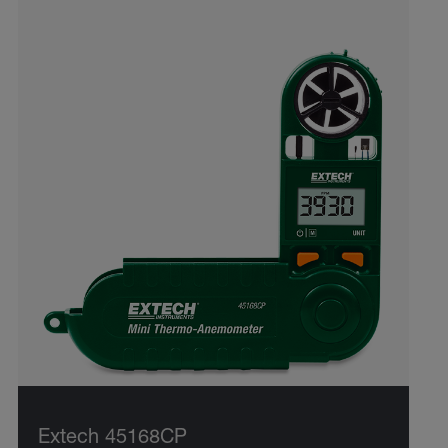
Extech 45168CP