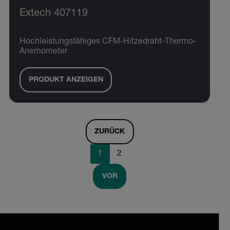
Extech 407119
Hochleistungsfähiges CFM-Hitzedraht-Thermo-
Anemometer
PRODUKT ANZEIGEN
ZURÜCK
1
2
VOR