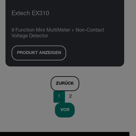
Extech EX310
9 Function Mini MultiMeter + Non-Contact
Voltage Detector
PRODUKT ANZEIGEN
ZURÜCK
1
2
VOR