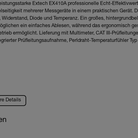
istungsstarke Extech EX410A professionelle Echt-Effektivwert
ielseitigkeit mehrerer Messgeräte in einem praktischen Gerät.
 Widerstand, Diode und Temperanz. Ein großes, hintergrundbe
rmöglichen ein einfaches Ablesen, während das ergonomisch ge
ieb ermöglicht. Lieferung mit Multimeter, CAT III-Prüfleitunge
egrierter Prüfleitungsaufnahme, Perldraht-Temperaturfühler Typ
re Details
en