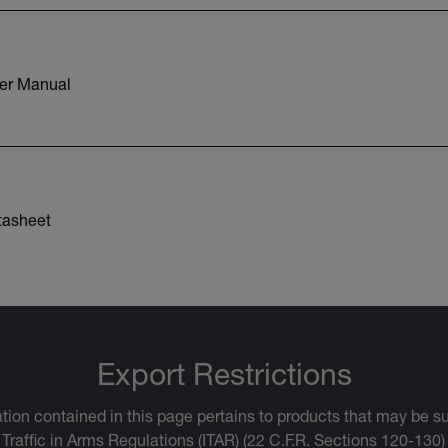
er Manual
tasheet
Export Restrictions
tion contained in this page pertains to products that may be su
 Traffic in Arms Regulations (ITAR) (22 C.F.R. Sections 120-130)