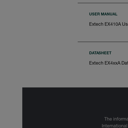
USER MANUAL
Extech EX410A Us
DATASHEET
Extech EX4xxA Da
The informa
International