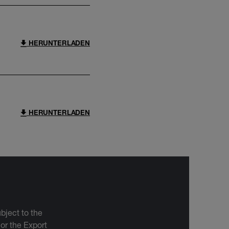
HERUNTERLADEN
HERUNTERLADEN
bject to the
 or the Export