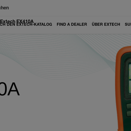
chen
Extech EX410A
ICH DEN EXTECH-KATALOG
FIND A DEALER
ÜBER EXTECH
SU
0A