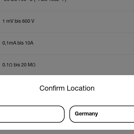
1 mV bis 600 V
0,1mA bis 10A
0.1Ω bis 20 MΩ
untry and language from the options below to access the approp
Confirm Location
Ressourcen und Support
Dokumente
Germany