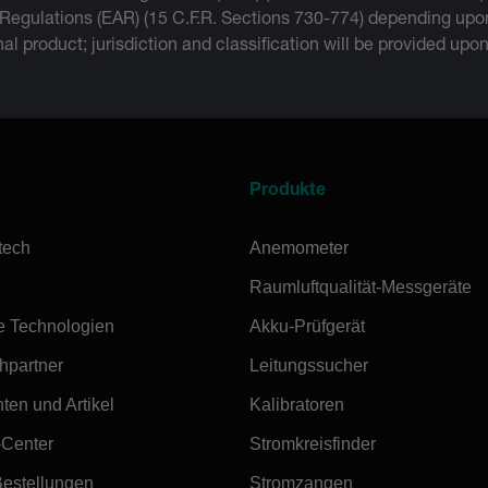
 Regulations (EAR) (15 C.F.R. Sections 730-774) depending upon
inal product; jurisdiction and classification will be provided upo
Produkte
tech
Anemometer
Raumluftqualität-Messgeräte
e Technologien
Akku-Prüfgerät
hpartner
Leitungssucher
ten und Artikel
Kalibratoren
-Center
Stromkreisfinder
Bestellungen
Stromzangen