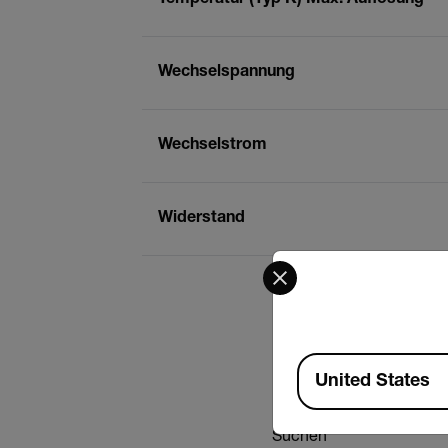
Wechselspannung
Wechselstrom
Widerstand
Select your preferred co
Available Locations
United States
Suchen