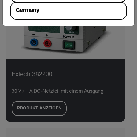
Germany
Extech 382200
30 V / 1 A DC-Netzteil mit einem Ausgang
PRODUKT ANZEIGEN