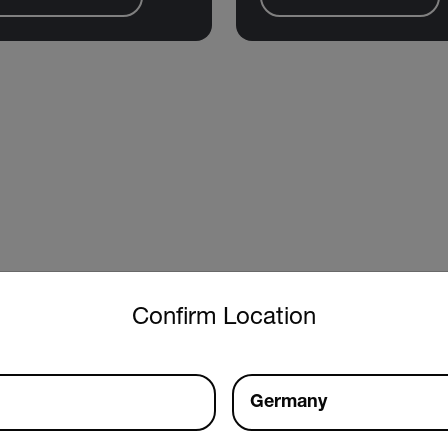
untry and language from the options below to access the approp
Confirm Location
Germany