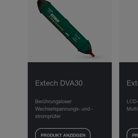
Extech DVA30
Ex
Berührungsloser
LCD
Wechselspannungs- und -
Mult
stromprüfer
PRODUKT ANZEIGEN
PR