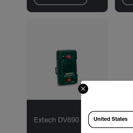
Select your preferred co
Available Locations
United States
Extech DV690