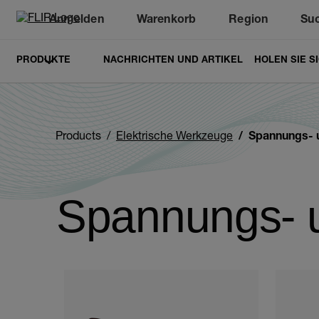
Anmelden
Warenkorb
Region
Su
Unread messages
Modell
Entfernen
Elemente
Element
In den Warenkorb
Im Warenkorb
PRODUKTE
NACHRICHTEN UND ARTIKEL
HOLEN SIE S
Products
Elektrische Werkzeuge
Spannungs- 
Spannungs- u
Categories listing