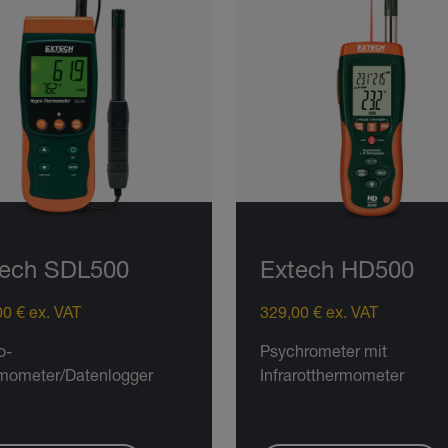
tech SDL500
Extech HD500
0 € ex. VAT
329,00 € ex. VAT
o-
Psychrometer mit
mometer/Datenlogger
Infrarotthermometer