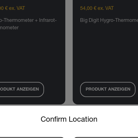
0 € ex. VAT
54,00 € ex. VAT
o-Thermometer + Infrarot-
Big Digit Hygro-Thermome
mometer
ODUKT ANZEIGEN
PRODUKT ANZEIGEN
untry and language from the options below to access the approp
Confirm Location