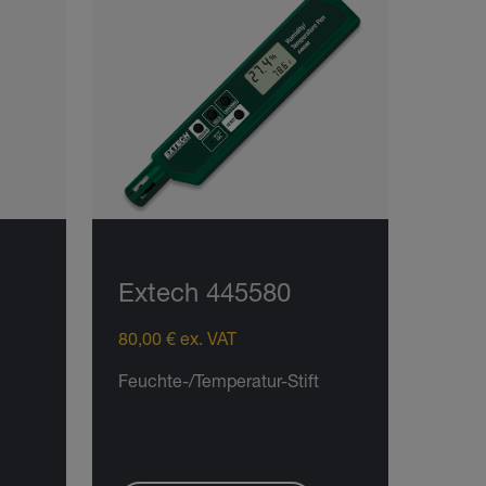
Extech 445580
80,00 € ex. VAT
Feuchte-/Temperatur-Stift