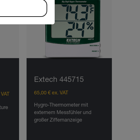
Extech 445715
65,00 € ex. VAT
. VAT
Hygro-Thermometer mit
ture
externem Messfühler und
großer Ziffernanzeige