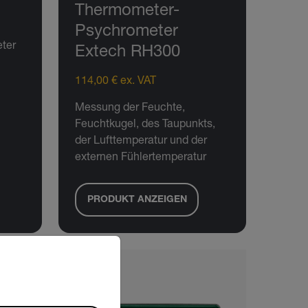
Thermometer-
Psychrometer
ter
Extech RH300
114,00 € ex. VAT
Messung der Feuchte,
Feuchtkugel, des Taupunkts,
der Lufttemperatur und der
externen Fühlertemperatur
PRODUKT ANZEIGEN
riate version of our website.