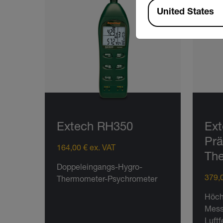
Available Locations
United States
Extech RH350
Ex
Prä
164,00 € ex. VAT
Th
Doppeleingangs-Hygro-
379,0
Thermometer-Psychrometer
Höch
Mess
Luftf