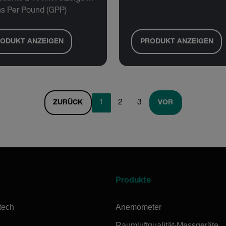
ns Per Pound (GPP)
ODUKT ANZEIGEN
PRODUKT ANZEIGEN
1
2
3
ZURÜCK
VOR
Produkte
tech
Anemometer
Raumluftqualität-Messgeräte