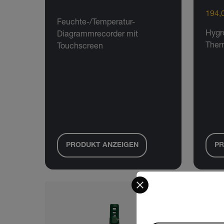
194,0
Feuchte-/Temperatur-
Hygr
Diagrammrecorder mit
Ther
Touchscreen
PRODUKT ANZEIGEN
PR
Select your preferred co