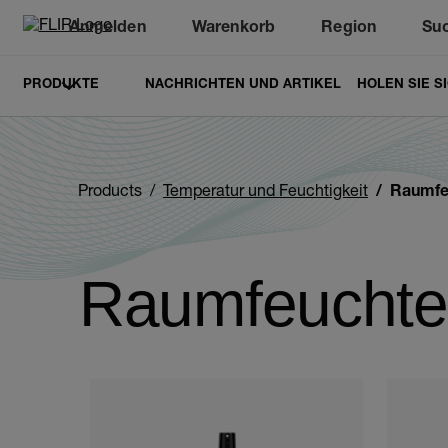
Anmelden
Warenkorb
Region
Su
Unread messages
Modell
Entfernen
Elemente
Element
In den Warenkorb
Im Warenkorb
PRODUKTE
NACHRICHTEN UND ARTIKEL
HOLEN SIE S
Products
Temperatur und Feuchtigkeit
Raumfe
Raumfeuchte
Categories listing