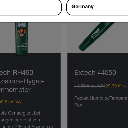
Germany
tech RH490
Extech 44550
zisions-Hygro-
41,00 € ex. VAT
29,99 € ex
ermometer
Pocket Humidity/Tempera
0 € ex. VAT
Pen
ste Genauigkeit bei
ungen der relativen
euchte 2 % mit Anzeige in