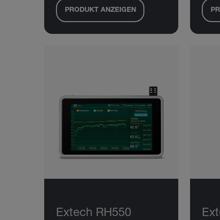
PRODUKT ANZEIGEN
PR
Extech RH550
Ex