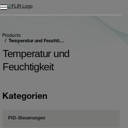
Unread messages
Modell
Entfernen
Elemente
Element
In den Warenkorb
Im Warenkorb
Products
Temperatur und Feuchtigkeit
Temperatur und
Feuchtigkeit
Kategorien
PID-Steuerungen