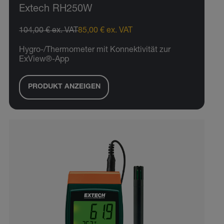
Extech RH250W
104,00 € ex. VAT
85,00 € ex. VAT
Hygro-/Thermometer mit Konnektivität zur
ExView®-App
PRODUKT ANZEIGEN