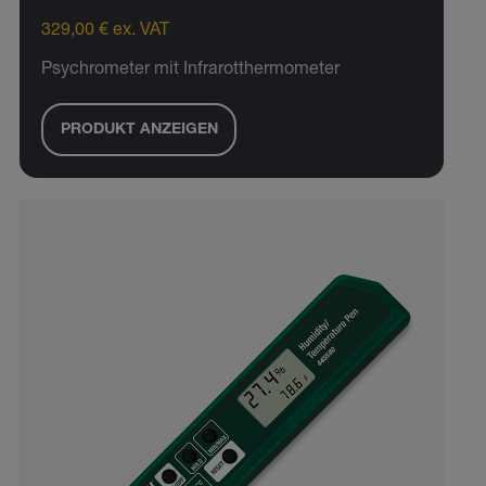
329,00 € ex. VAT
Psychrometer mit Infrarotthermometer
PRODUKT ANZEIGEN