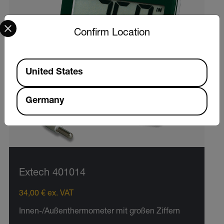
Select your preferred country and language from the options 
Confirm Location
Available Locations
United States
Germany
Extech 401014
34,00 € ex. VAT
Innen-/Außenthermometer mit großen Ziffern