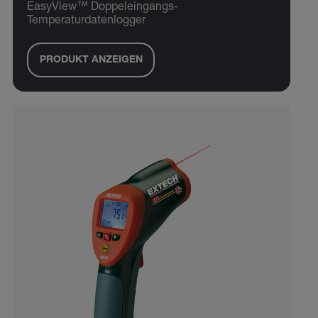
EasyView™ Doppeleingangs-
Temperaturdatenlogger
PRODUKT ANZEIGEN