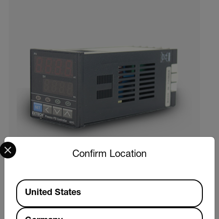
Select your preferred country and language from the options 
Confirm Location
Available Locations
United States
Extech 48VFL13
329,00 € ex. VAT