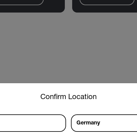
untry and language from the options below to access the approp
Confirm Location
Germany