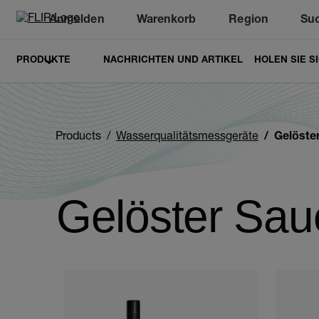
Anmelden
Warenkorb
Region
Su
Unread messages
Modell
Entfernen
Elemente
Element
In den Warenkorb
Im Warenkorb
PRODUKTE
NACHRICHTEN UND ARTIKEL
HOLEN SIE S
Products
Wasserqualitätsmessgeräte
Gelöster
Gelöster Saue
Categories listing