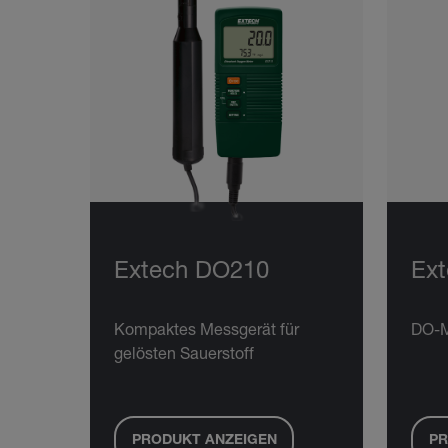
Extech DO210
Ex
Kompaktes Messgerät für
DO-M
gelösten Sauerstoff
PRODUKT ANZEIGEN
PR