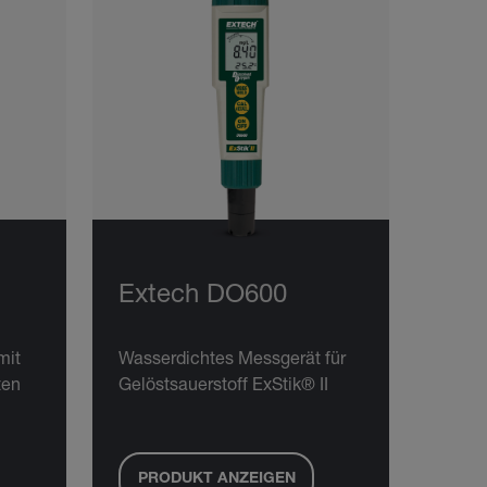
Extech DO600
mit
Wasserdichtes Messgerät für
ten
Gelöstsauerstoff ExStik® II
PRODUKT ANZEIGEN