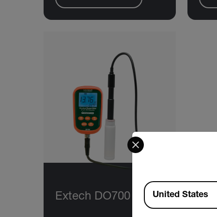
Select your preferred co
Available Locations
United States
Extech DO700