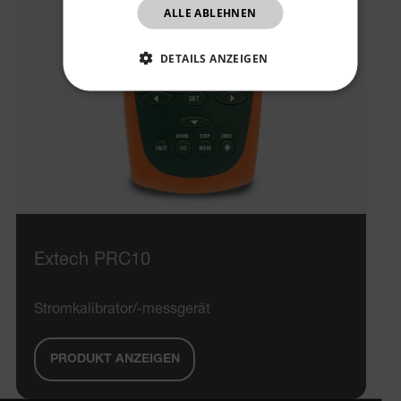
ALLE ABLEHNEN
CHINESE
DETAILS ANZEIGEN
UNBEDINGT ERFORDERLICH
PERFORMANCE
TARGETING
FUNKTIONALITÄT
Extech PRC10
Unbedingt erforderlich
Performance
Targeting
Funktionalität
Stromkalibrator/-messgerät
Unbedingt erforderliche Cookies ermöglichen
wesentliche Kernfunktionen der Website wie die
Benutzeranmeldung und die Kontoverwaltung.
PRODUKT ANZEIGEN
Ohne die unbedingt erforderlichen Cookies kann
die Website nicht ordnungsgemäß verwendet
werden.