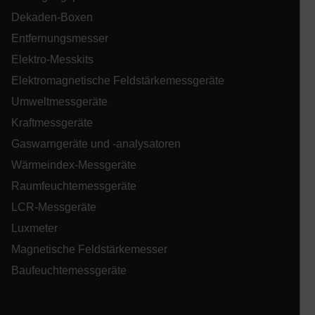
Dekaden-Boxen
tdflang
Entfernungsmesser
Elektro-Messkits
tdfdomain
Elektromagnetische Feldstärkemessgeräte
Umweltmessgeräte
.AspNetCore.Correlation.[-
Kraftmessgeräte
abcdefghijklmnopqrstuvwxyzABCDEFGHIJKLMNOPQRSTUVWXYZ_
Gaswarngeräte und -analysatoren
Wärmeindex-Messgeräte
Raumfeuchtemessgeräte
.AspNetCore.OpenIdConnect.Nonce.[-
abcdefghijklmnopqrstuvwxyzABCDEFGHIJKLMNOPQRSTUVWXYZ_
LCR-Messgeräte
Luxmeter
EPiServer_Commerce_AnonymousId
Magnetische Feldstärkemesser
Baufeuchtemessgeräte