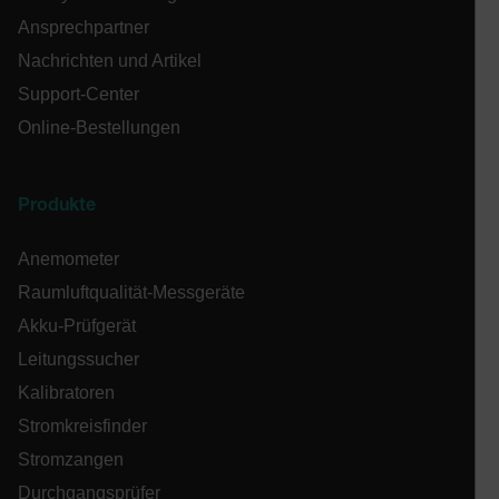
x-ms-cpim-cache|[-abcdefghijklmnopqrstuvwxyz_0123456789]{2
Ansprechpartner
Nachrichten und Artikel
__epiXSRF
Support-Center
Online-Bestellungen
OpenIdConnect.nonce.
Produkte
[abcdefghijklmnopqrstuvwxyzABCDEFGHIJKLMNOPQRSTUVWXYZ0
Anemometer
Asset_Gate_Form_[abcdefghijklmnopqrstuvwxyzABCDEFGHIJ
{1-60}
Raumluftqualität-Messgeräte
Akku-Prüfgerät
Language
Leitungssucher
Kalibratoren
Stromkreisfinder
Stromzangen
Durchgangsprüfer