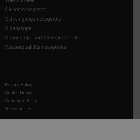
Thermometer
Dickenmessgeräte
ARRAffinity
Schwingungsmessgeräte
Videoskope
Spannungs- und Stromprüfgeräte
Wasserqualitätsmessgeräte
xdVisitorId
atgRecVisitorId
Privacy Policy
X-Oracle-BMC-LBS-Route
Cookie Notice
Copyright Policy
Terms of Use
CookieScriptConsent