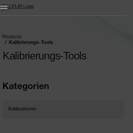
Unread messages
Modell
Entfernen
Elemente
Element
In den Warenkorb
Im Warenkorb
Products
Kalibrierungs-Tools
Kalibrierungs-Tools
Kategorien
Kalibratoren