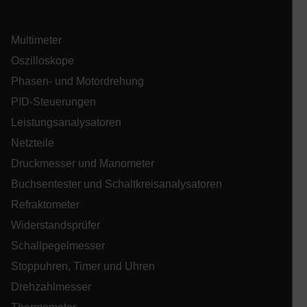
ARRAffinitySameSite
Multimeter
Oszilloskope
Phasen- und Motordrehung
PID-Steuerungen
E3SessionID
Leistungsanalysatoren
Netzteile
.AspNetCore.Antiforgery.VyLW6ORzMgk
Druckmesser und Manometer
Buchsentester und Schaltkreisanalysatoren
Refraktometer
Widerstandsprüfer
UserGlobalization
Schallpegelmesser
Stoppuhren, Timer und Uhren
Drehzahlmesser