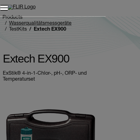
Unread messages
Modell
Entfernen
Elemente
Element
In den Warenkorb
Im Warenkorb
Products
Wasserqualitätsmessgeräte
TestKits
Extech EX900
Extech EX900
ExStik® 4-in-1-Chlor-, pH-, ORP- und
Temperaturset