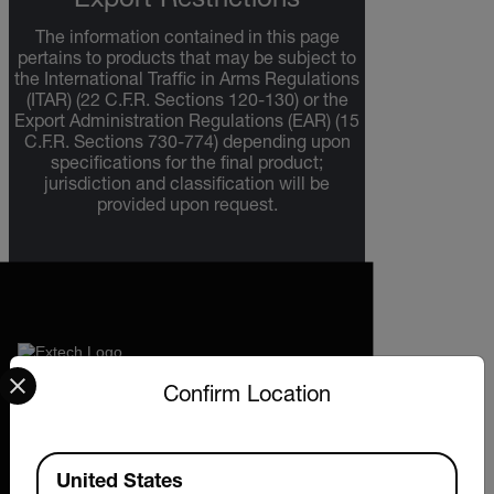
Export Restrictions
The information contained in this page
pertains to products that may be subject to
the International Traffic in Arms Regulations
(ITAR) (22 C.F.R. Sections 120-130) or the
Export Administration Regulations (EAR) (15
C.F.R. Sections 730-774) depending upon
specifications for the final product;
jurisdiction and classification will be
provided upon request.
Select your preferred country and language from the options 
2026 © Extech All rights reserved.
Confirm Location
Available Locations
United States