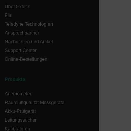
Ohne die unbedingt erforderlichen Cookies kann
Über Extech
die Website nicht ordnungsgemäß verwendet
werden.
Flir
Name
Teledyne Technologien
cart_products_oids
Ansprechpartner
cart_products_skus
Nachrichten und Artikel
Support-Center
cashrun_session_id
Online-Bestellungen
cashrun_site_id
Produkte
Anemometer
Raumluftqualität-Messgeräte
CS_FPC
Akku-Prüfgerät
Google-
Leitungssucher
Datenschutzerklärung
customizerChangeKey
Kalibratoren