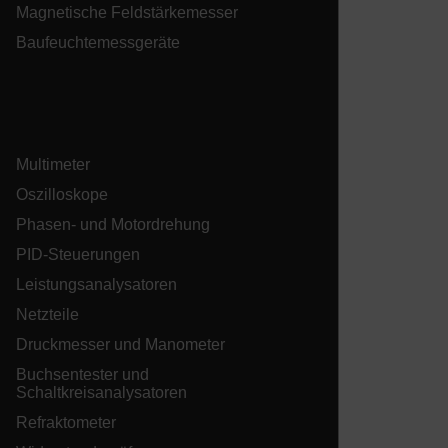
Magnetische Feldstärkemesser
Baufeuchtemessgeräte
tdflang
tdfdomain
Multimeter
Oszilloskope
.AspNetCore.Correlation.[-
abcdefghijklmnopqrstuvwxyzABCDEFGHIJKLMNOPQRSTUVWXYZ_
Phasen- und Motordrehung
PID-Steuerungen
Leistungsanalysatoren
Netzteile
.AspNetCore.OpenIdConnect.Nonce.[-
abcdefghijklmnopqrstuvwxyzABCDEFGHIJKLMNOPQRSTUVWXYZ_
Druckmesser und Manometer
Buchsentester und
EPiServer_Commerce_AnonymousId
Schaltkreisanalysatoren
Refraktometer