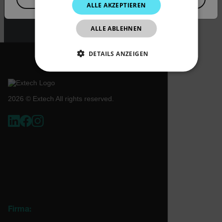
ALLE AKZEPTIEREN
jurisdiction and classification will be
JAPANESE
provided upon request.
ALLE ABLEHNEN
CHINESE
DETAILS ANZEIGEN
UNBEDINGT ERFORDERLICH
PERFORMANCE
TARGETING
2026 © Extech All rights reserved.
FUNKTIONALITÄT
Unbedingt erforderlich
Performance
Targeting
Funktionalität
Unbedingt erforderliche Cookies ermöglichen
wesentliche Kernfunktionen der Website wie die
Firma:
Benutzeranmeldung und die Kontoverwaltung.