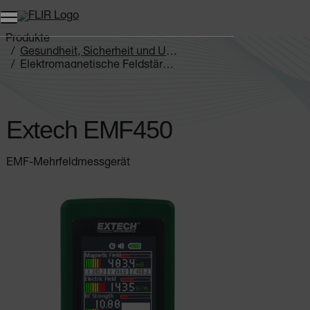
Unread messages
Modell
Entfernen
Elemente
Element
In den Warenkorb
Im Warenkorb
Produkte
Gesundheit, Sicherheit und Umwelt
Elektromagnetische Feldstärkemessgeräte
Extech EMF450
Extech EMF450
EMF-Mehrfeldmessgerät