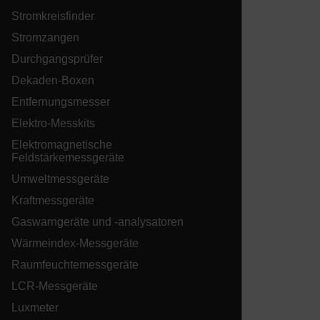
Stromkreisfinder
sf_territory
Stromzangen
x-ms-cpim-cache|[-abcdefghijklmnopqrstuvwxyz_0123456789]{2
Durchgangsprüfer
Dekaden-Boxen
__epiXSRF
Entfernungsmesser
Elektro-Messkits
Elektromagnetische
OpenIdConnect.nonce.
Feldstärkemessgeräte
[abcdefghijklmnopqrstuvwxyzABCDEFGHIJKLMNOPQRSTUVWXYZ0
Umweltmessgeräte
Asset_Gate_Form_[abcdefghijklmnopqrstuvwxyzABCDEFGHIJ
Kraftmessgeräte
{1-60}
Gaswarngeräte und -analysatoren
Wärmeindex-Messgeräte
Language
Raumfeuchtemessgeräte
LCR-Messgeräte
Luxmeter