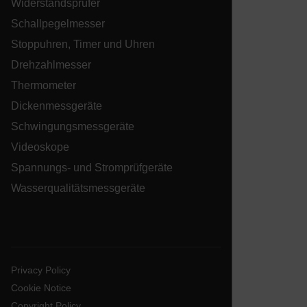
Widerstandsprüfer
Schallpegelmesser
Stoppuhren, Timer und Uhren
Drehzahlmesser
ARRAffinitySameSite
Thermometer
Dickenmessgeräte
Schwingungsmessgeräte
E3SessionID
Videoskope
Spannungs- und Stromprüfgeräte
.AspNetCore.Antiforgery.VyLW6ORzMgk
Wasserqualitätsmessgeräte
Privacy Policy
UserGlobalization
Cookie Notice
Copyright Policy