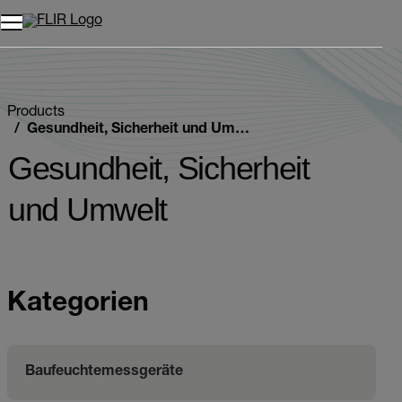
Unread messages
Modell
Entfernen
Elemente
Element
In den Warenkorb
Im Warenkorb
Products
Gesundheit, Sicherheit und Umwelt
Gesundheit, Sicherheit
und Umwelt
Kategorien
Baufeuchtemessgeräte