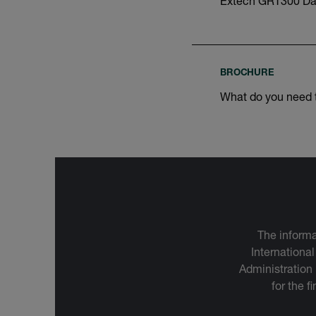
Extech GRT300 Da
BROCHURE
What do you need
The informa
International
Administration
for the f