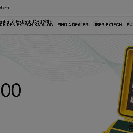
chen
rüfer
Extech GRT300
ICH DEN EXTECH-KATALOG
FIND A DEALER
ÜBER EXTECH
SU
300