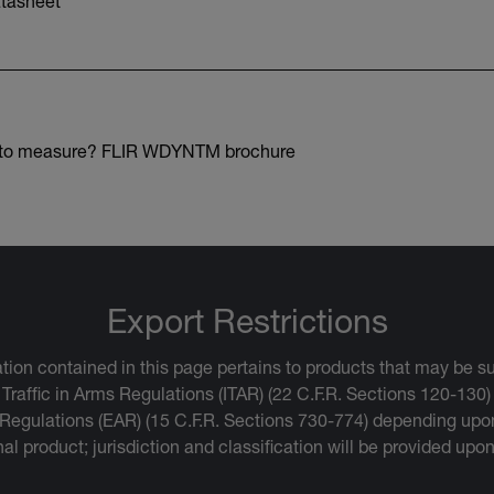
tasheet
 to measure? FLIR WDYNTM brochure
Export Restrictions
tion contained in this page pertains to products that may be su
 Traffic in Arms Regulations (ITAR) (22 C.F.R. Sections 120-130)
 Regulations (EAR) (15 C.F.R. Sections 730-774) depending upon
inal product; jurisdiction and classification will be provided upo