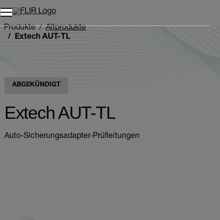
Unread messages
Modell
Entfernen
Elemente
Element
In den Warenkorb
Im Warenkorb
Produkte
Altprodukte
Extech AUT-TL
ABGEKÜNDIGT
Extech AUT-TL
Auto-Sicherungsadapter-Prüfleitungen