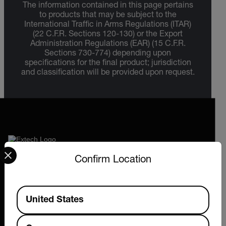
The information contained in this page pertains
to products that may be subject to the
International Traffic in Arms Regulations (ITAR)
(22 C.F.R. Sections 120-130) or the Export
Administration Regulations (EAR) (15 C.F.R.
Sections 730-774) depending upon
specifications for the final product; jurisdiction
and classification will be provided upon request.
Select your preferred country and language from the options 
2026 © Extech All rights reserved.
Confirm Location
Available Locations
United States