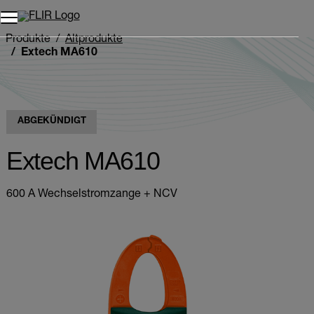
Unread messages
Modell
Entfernen
Elemente
Element
In den Warenkorb
Im Warenkorb
Produkte
Altprodukte
Extech MA610
ABGEKÜNDIGT
Extech MA610
600 A Wechselstromzange + NCV