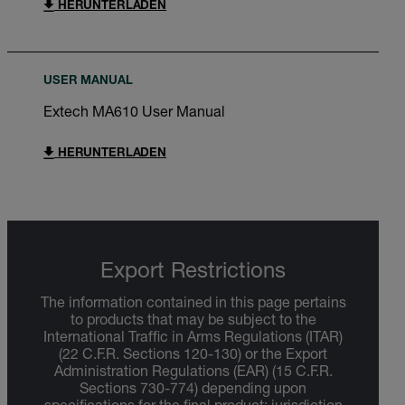
HERUNTERLADEN
USER MANUAL
Extech MA610 User Manual
HERUNTERLADEN
Export Restrictions
The information contained in this page pertains
to products that may be subject to the
International Traffic in Arms Regulations (ITAR)
(22 C.F.R. Sections 120-130) or the Export
Administration Regulations (EAR) (15 C.F.R.
Sections 730-774) depending upon