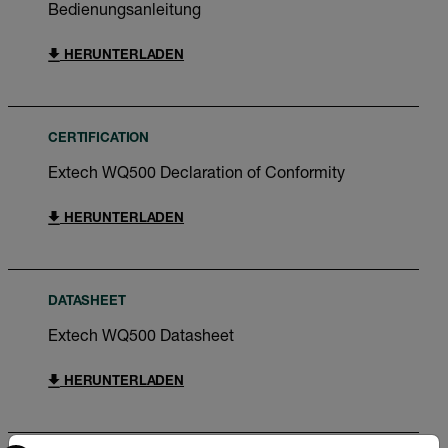
Bedienungsanleitung
HERUNTERLADEN
CERTIFICATION
Extech WQ500 Declaration of Conformity
HERUNTERLADEN
DATASHEET
Extech WQ500 Datasheet
HERUNTERLADEN
Select your preferred country and language from the options 