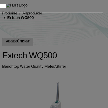
Unread messages
Modell
Entfernen
Elemente
Element
In den Warenkorb
Im Warenkorb
Produkte
Altprodukte
Extech WQ500
ABGEKÜNDIGT
Extech WQ500
Benchtop Water Quality Meter/Stirrer