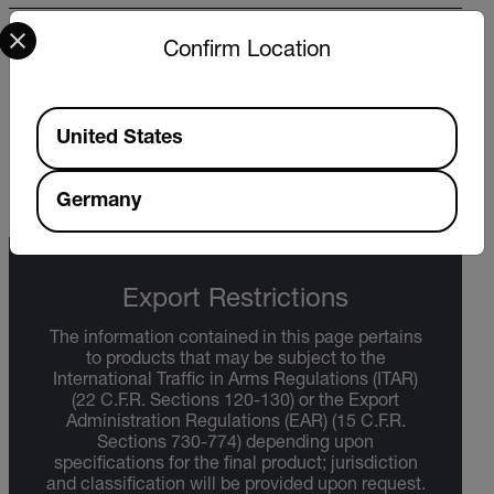
Select your preferred country and language from the options 
WARRANTY
Confirm Location
FLIR Test And Measurement Limited Lifetime
Warranty - US Only
Available Locations
United States
HERUNTERLADEN
Germany
Export Restrictions
The information contained in this page pertains
to products that may be subject to the
International Traffic in Arms Regulations (ITAR)
(22 C.F.R. Sections 120-130) or the Export
Administration Regulations (EAR) (15 C.F.R.
Sections 730-774) depending upon
specifications for the final product; jurisdiction
and classification will be provided upon request.