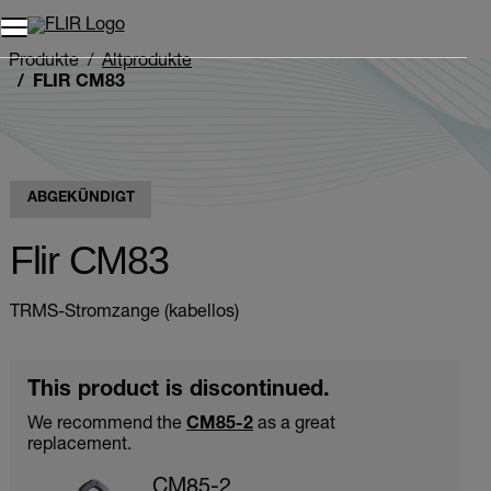
Unread messages
Modell
Entfernen
Elemente
Element
In den Warenkorb
Im Warenkorb
Produkte
Altprodukte
FLIR CM83
ABGEKÜNDIGT
Flir CM83
TRMS-Stromzange (kabellos)
This product is discontinued.
We recommend the
CM85-2
as a great
replacement.
CM85-2