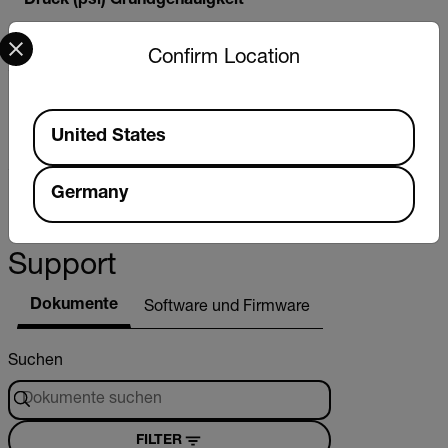
Druck (psi) Grundgenauigkeit
Select your preferred country and language from the options 
±1 % des vollen Messbereichs
Confirm Location
Druck (psi) Max. Auflösung
Available Locations
United States
0,02 psi
Germany
Ressourcen und
Support
Dokumente
Software und Firmware
Suchen
FILTER