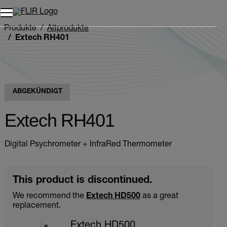
Unread messages
Modell
Entfernen
Elemente
Element
In den Warenkorb
Im Warenkorb
Produkte
Altprodukte
Extech RH401
ABGEKÜNDIGT
Extech RH401
Digital Psychrometer + InfraRed Thermometer
This product is discontinued.
We recommend the
Extech HD500
as a great
replacement.
Extech HD500