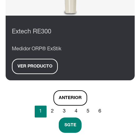
Extech RE300
Medidor ORP® ExStik
VER PRODUCTO
ANTERIOR
1
2
3
4
5
6
SGTE