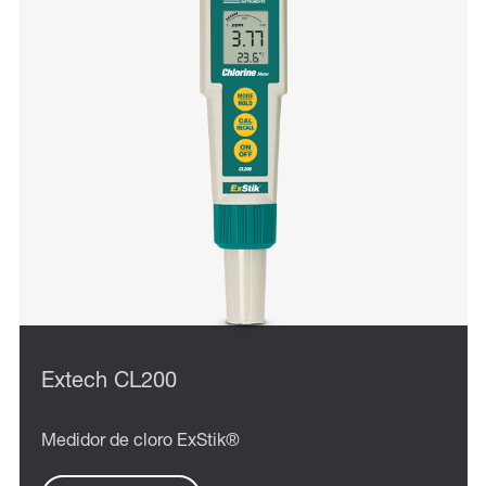
Extech CL200
Medidor de cloro ExStik®