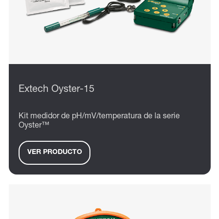
Extech Oyster-15
Kit medidor de pH/mV/temperatura de la serie
Oyster™
VER PRODUCTO