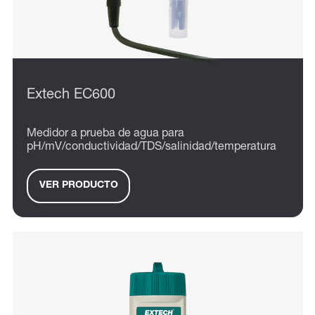
Extech EC600
Medidor a prueba de agua para
pH/mV/conductividad/TDS/salinidad/temperatura
VER PRODUCTO