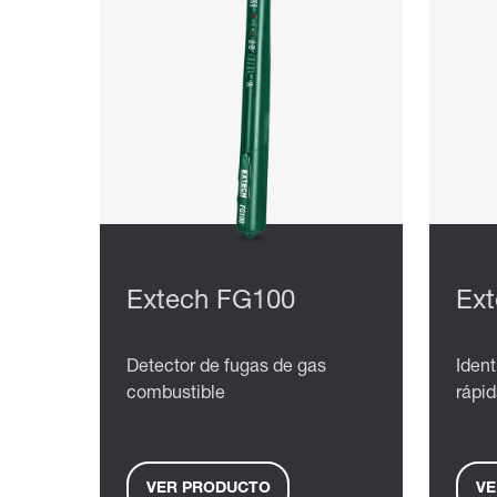
Extech FG100
Ex
Detector de fugas de gas
Ident
combustible
rápi
VER PRODUCTO
VE