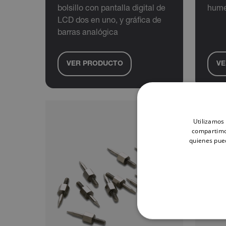
bolsillo con pantalla digital de
hume
LCD dos en uno, y gráfica de
barras analógica
VER PRODUCTO
VE
Utilizamos 
compartimos
quienes pue
COOKIES ESTRI