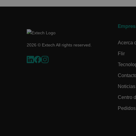
CS_FPC
Empres
customizerChangeKey
Acerca 
2026 © Extech All rights reserved.
sf_territory
Flir
x-ms-cpim-cache|[-abcde
Tecnolo
Contact
__epiXSRF
Noticias
Centro 
OpenIdConnect.nonce.
[abcdefghijklmnopqrst
Pedidos 
Asset_Gate_Form_[abcd
{1-60}