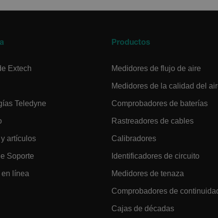
cart.extec
a
Productos
cart.extec
de Extech
Medidores de flujo de aire
cart.extec
Medidores de la calidad del ai
fghijklmnopqrstuvwxyz_0123456789]{20-35}
.flirb2cpro
gías Teledyne
Comprobadores de baterías
o
Rastreadores de cables
.extech.co
 y artículos
Calibradores
de Soporte
Identificadores de circuito
.extech.co
uvwxyzABCDEFGHIJKLMNOPQRSTUVWXYZ0123456789%]{40-70}
en línea
Medidores de tenaza
Comprobadores de continuida
efghijklmnopqrstuvwxyzABCDEFGHIJKLMNOPQRSTUVWXYZ0123456789%]
.extech.co
Cajas de décadas