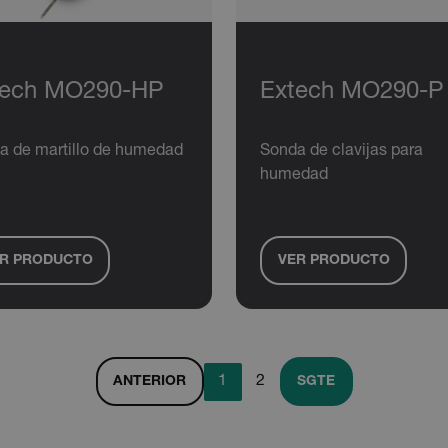
EFERENCIAS
COOKIES DE FUNCIONALIDAD
tech MO290-HP
Extech MO290-P
ente necesarias
Cookies de rendimiento
Cookies de preferencias
Cookie
a de martillo de humedad
Sonda de clavijas para
cesarias permiten la funcionalidad principal del sitio web, como el inicio de sesión de 
humedad
puede utilizar correctamente sin las cookies estrictamente necesarias.
Proveedor 
cart.extec
R PRODUCTO
VER PRODUCTO
cart.extec
cart.extec
1
2
ANTERIOR
SGTE
cart.extec
e Privacidad de Google