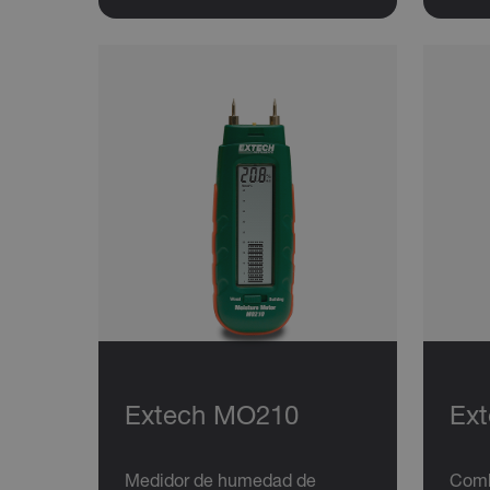
Extech MO210
Ex
Medidor de humedad de
Comb