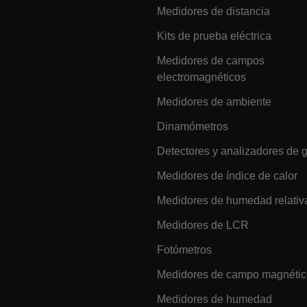
Medidores de distancia
.extech.co
Kits de prueba eléctrica
Medidores de campos
electromagnéticos
Medidores de ambiente
Dinamómetros
.extech.co
Detectores y analizadores de 
.extech.co
Medidores de índice de calor
Medidores de humedad relativ
-
.extech.co
vwxyzABCDEFGHIJKLMNOPQRSTUVWXYZ_0123456789%]{40-100}
Medidores de LCR
Fotómetros
Medidores de campo magnéti
ct.Nonce.[-
.extech.co
vwxyzABCDEFGHIJKLMNOPQRSTUVWXYZ_0123456789%]{40-300}
Medidores de humedad