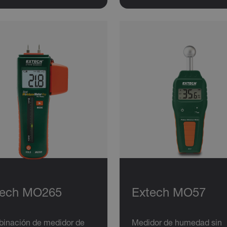
tech MO265
Extech MO57
inación de medidor de
Medidor de humedad sin