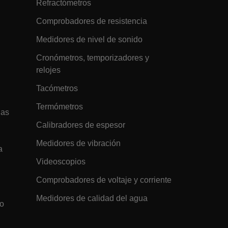
Refractómetros
m
1 día
Hay muchos tipos diferentes de cookies
asociadas con este nombre, y
Comprobadores de resistencia
generalmente se recomienda una
mirada más detallada a cómo se usa en
Medidores de nivel de sonido
un sitio web en particular. Sin embargo,
en la mayoría de los casos, es probable
que se utilice para almacenar
Cronómetros, temporizadores y
preferencias de idioma, potencialmente
para ofrecer contenido en el idioma
relojes
almacenado. La categoría ICC dada aquí
se basa en este uso.
Tacómetros
m
1 año
This cookie is used to remember the
language selected by the user when
Termómetros
they come back to visit the website.
gas
Calibradores de espesor
m
Sesión
The tdfdomain cookie stores the initial
Flir domain visit to ensure visitors start
their journey on the correct website.
Medidores de vibración
a
m
15 minutos
The .AspNetCore.Correlation cookie
Videoscopios
purpose is to prevent Cross-Site
Request Forgery (CSRF) attacks during
the authentication flow to e ensure
Comprobadores de voltaje y corriente
that the authentication response
belongs to a request initiated by the
same client.
Medidores de calidad del agua
co
m
15 minutos
This cookie determines the settings
used to create the nonce cookie before
the cookie gets added to the response.