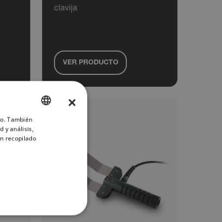
clavija
VER PRODUCTO
×
ico. También
ENGLISH
 y análisis,
GERMAN
n recopilado
FRENCH
SPANISH
PORTUGUESE
ITALIAN
KOREAN