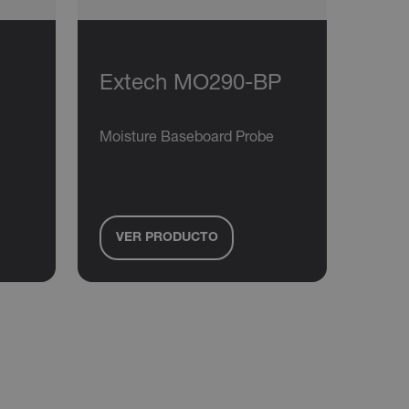
JAPANESE
CHINESE
Extech MO290-BP
s de funcionalidad
Moisture Baseboard Probe
usuario y la gestión de
/ Dominio
Vencimiento
Descripción
h.com
Sesión
Scalefast stores the identifiers of the
VER PRODUCTO
products contained in the cart
h.com
Sesión
Scalefast stores the identifiers of the
products contained in the cart
h.com
Sesión
Esta cookie se utiliza para mantener
una sesión de usuario anónima por el
servidor.
h.com
Sesión
Esta cookie se utiliza para identificar la
sesión del sitio web del usuario y las
preferencias a lo largo de su sesión de
navegación en Tile.com, mejorando la
experiencia del usuario manteniendo