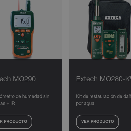
tech MO290
Extech MO280-
rómetro de humedad sin
Kit de restauración de da
jas + IR
por agua
R PRODUCTO
VER PRODUCTO