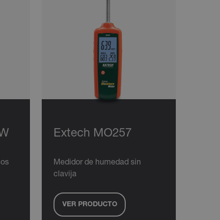
KW
Extech MO257
ños
Medidor de humedad sin
clavija
VER PRODUCTO