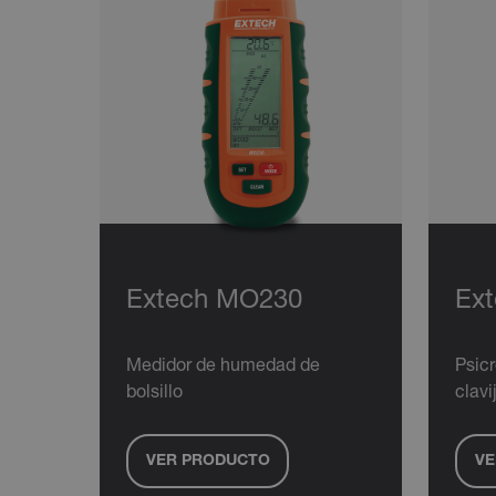
Extech MO230
Ex
Medidor de humedad de
Psic
bolsillo
clavi
VER PRODUCTO
VE