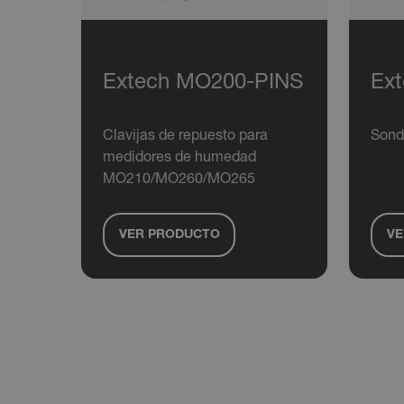
COOKIES DE PR
Extech MO200-PINS
Ex
Cookies estrictam
Clavijas de repuesto para
Sond
Las cookies estrictamente ne
medidores de humedad
cuentas. El sitio web no se 
MO210/MO260/MO265
Nombre
cart_products_oids
VER PRODUCTO
VE
cart_products_skus
cashrun_session_id
cashrun_site_id
Política d