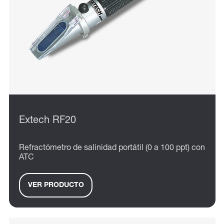
Extech RF20
Refractómetro de salinidad portátil (0 a 100 ppt) con
ATC
VER PRODUCTO