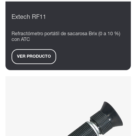
Extech RF11
Refractómetro portátil de sacarosa Brix (0 a 10 %)
con ATC
VER PRODUCTO