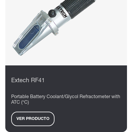
Extech RF41
Portable Battery Coolant/Glycol Refractometer with
ATC (°C)
VER PRODUCTO