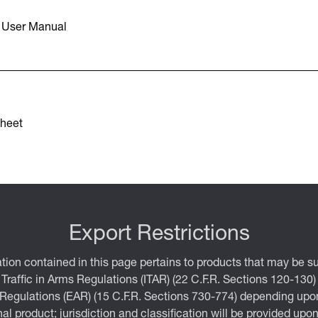
 User Manual
heet
Export Restrictions
tion contained in this page pertains to products that may be su
 Traffic in Arms Regulations (ITAR) (22 C.F.R. Sections 120-130)
 Regulations (EAR) (15 C.F.R. Sections 730-774) depending upon
inal product; jurisdiction and classification will be provided upo