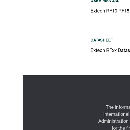
USER MANUAL
Extech RF10 RF15
DATASHEET
Extech RFxx Datas
The informa
International
Administration
for the f