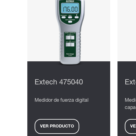
Extech 475040
Ext
Medidor de fuerza digital
Medid
capa
VER PRODUCTO
VE