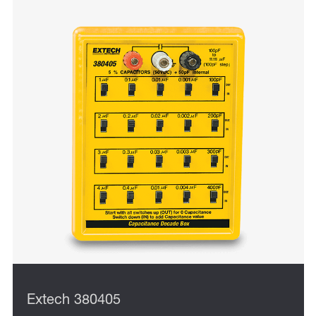
Extech 380405