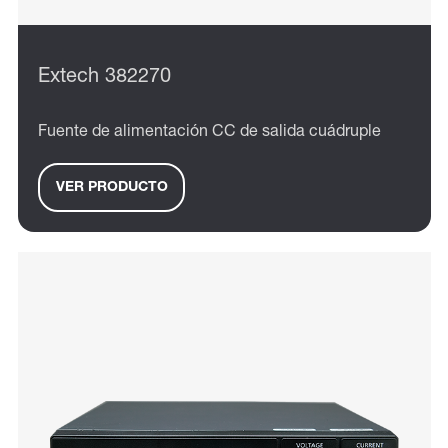
Extech 382270
Fuente de alimentación CC de salida cuádruple
VER PRODUCTO