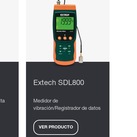
Extech SDL800
lta
Medidor de
vibración/Registrador de datos
VER PRODUCTO