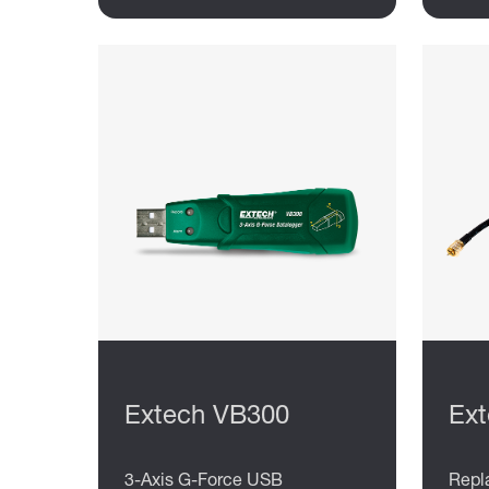
Extech VB300
Ex
3-Axis G-Force USB
Repl