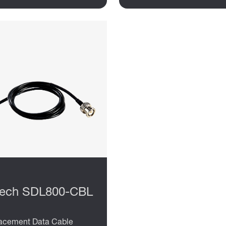
tech SDL800-CBL
acement Data Cable