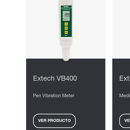
Extech VB400
Ex
Pen Vibration Meter
Medi
VER PRODUCTO
VE