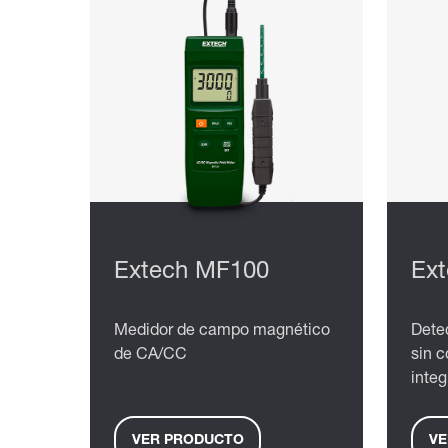
Extech MF100
Ex
Medidor de campo magnético
Dete
de CA/CC
sin c
inte
VER PRODUCTO
VE