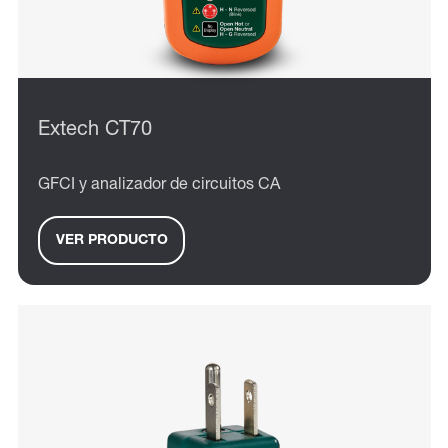
Extech CT70
GFCI y analizador de circuitos CA
VER PRODUCTO