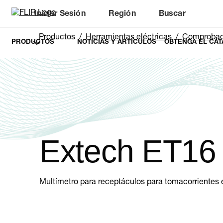
Iniciar Sesión
Región
Buscar
Productos
Herramientas eléctricas
Comprobadores de recep
PRODUCTOS
NOTICIAS Y ARTÍCULOS
OBTENGA EL CAT
Extech ET16
Multímetro para receptáculos para tomacorrientes e