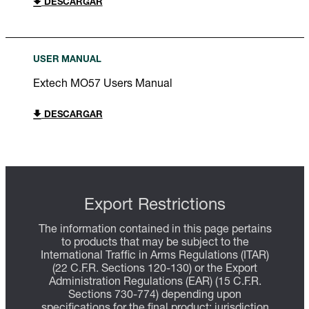
DESCARGAR
USER MANUAL
Extech MO57 Users Manual
DESCARGAR
Export Restrictions
The information contained in this page pertains
to products that may be subject to the
International Traffic in Arms Regulations (ITAR)
(22 C.F.R. Sections 120-130) or the Export
Administration Regulations (EAR) (15 C.F.R.
Sections 730-774) depending upon
specifications for the final product; jurisdiction