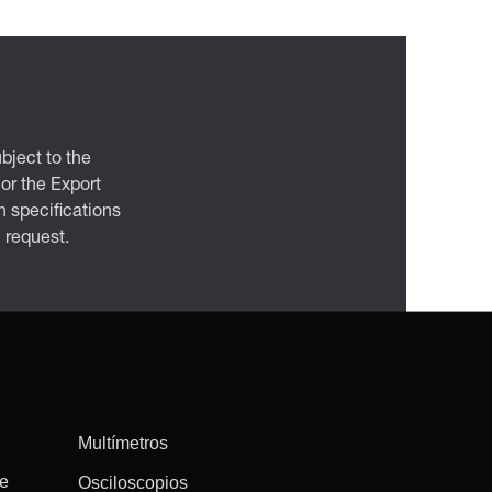
bject to the
 or the Export
 specifications
n request.
Multímetros
re
Osciloscopios