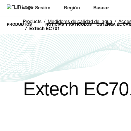
Iniciar Sesión
Región
Buscar
Products
Medidores de calidad del agua
Acces
PRODUCTOS
NOTICIAS Y ARTÍCULOS
OBTENGA EL CAT
Extech EC701
Extech EC70