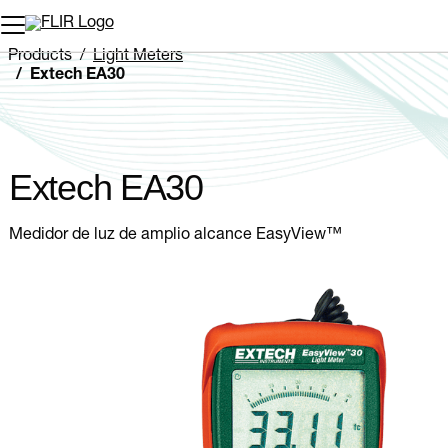
Products
Light Meters
Extech EA30
Extech EA30
Medidor de luz de amplio alcance EasyView™