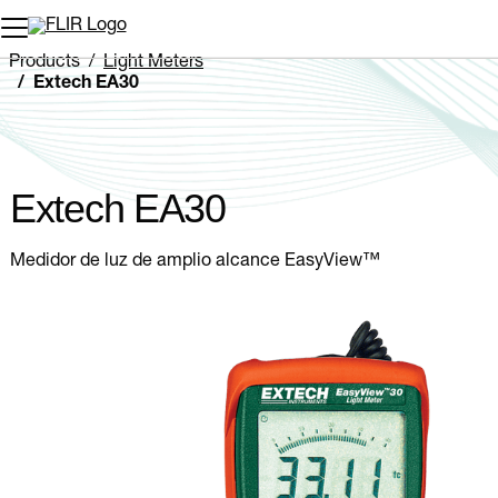
Products
Light Meters
Extech EA30
Extech EA30
Medidor de luz de amplio alcance EasyView™