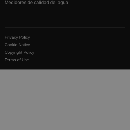
Medidores de calidad del agua
UserGlobalization
Privacy Policy
Cookie Notice
Copyright Policy
Terms of Use
ARRAffinity
xdVisitorId
atgRecVisitorId
X-Oracle-BMC-LBS-Route