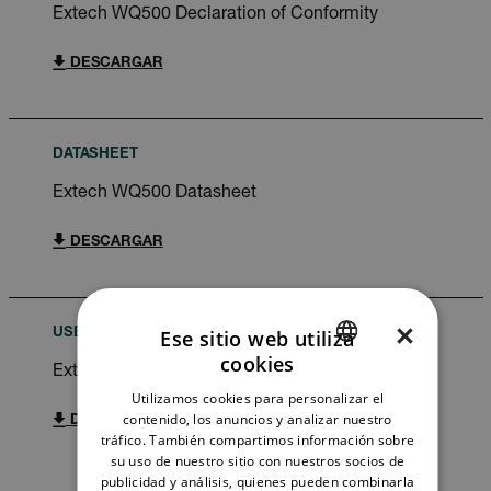
Extech WQ500 Declaration of Conformity
DESCARGAR
DATASHEET
Extech WQ500 Datasheet
DESCARGAR
×
Ese sitio web utiliza
USER MANUAL
cookies
ENGLISH
Extech WQ500 WQ510 WQ530 User Manual
Utilizamos cookies para personalizar el
GERMAN
contenido, los anuncios y analizar nuestro
DESCARGAR
tráfico. También compartimos información sobre
FRENCH
su uso de nuestro sitio con nuestros socios de
publicidad y análisis, quienes pueden combinarla
SPANISH