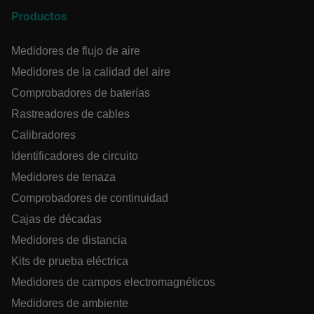
Productos
Medidores de flujo de aire
CS_FPC
Medidores de la calidad del aire
Política de Privacidad de Google
Comprobadores de baterías
customizerChangeKey
Rastreadores de cables
Calibradores
sf_territory
x-ms-cpim-cache|[-abcdefghijklmnopqrstuvwxyz_0123456789]{2
Identificadores de circuito
Medidores de tenaza
__epiXSRF
Comprobadores de continuidad
Cajas de décadas
Medidores de distancia
OpenIdConnect.nonce.
Kits de prueba eléctrica
[abcdefghijklmnopqrstuvwxyzABCDEFGHIJKLMNOPQRSTUVWXYZ0
Medidores de campos electromagnéticos
Asset_Gate_Form_[abcdefghijklmnopqrstuvwxyzABCDEFGHIJ
Medidores de ambiente
{1-60}