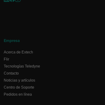
Cookies estrictamente necesarias
Cookies de rendimiento
Cookies de preferencias
Cookies de funcionalidad
Las cookies estrictamente necesarias permiten la
funcionalidad principal del sitio web, como el inicio
Empresa
de sesión de usuario y la gestión de cuentas. El sitio
web no se puede utilizar correctamente sin las
cookies estrictamente necesarias.
Acerca de Extech
Nombre
Flir
cart_products_oids
Tecnologías Teledyne
Contacto
cart_products_skus
Noticias y artículos
cashrun_session_id
Centro de Soporte
Pedidos en línea
cashrun_site_id