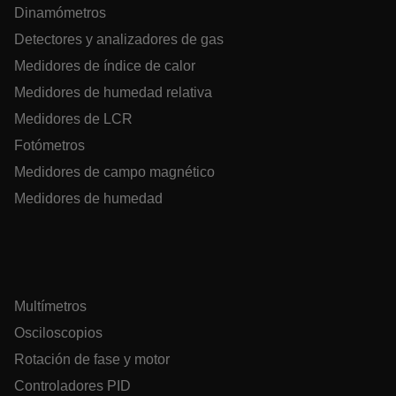
Dinamómetros
Language
Detectores y analizadores de gas
Medidores de índice de calor
Medidores de humedad relativa
Medidores de LCR
Fotómetros
Medidores de campo magnético
tdflang
Medidores de humedad
tdfdomain
.AspNetCore.Correlation.[-
abcdefghijklmnopqrstuvwxyzABCDEFGHIJKLMNOPQRSTUVWXYZ_
Multímetros
Osciloscopios
Rotación de fase y motor
Controladores PID
.AspNetCore.OpenIdConnect.Nonce.[-