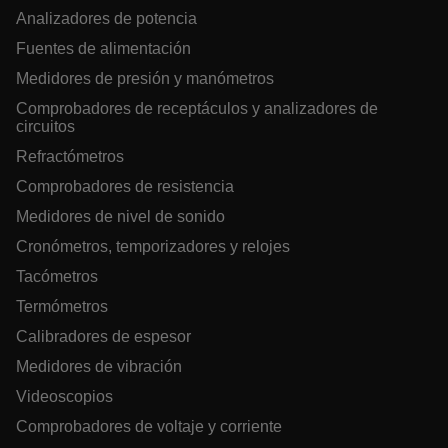
abcdefghijklmnopqrstuvwxyzABCDEFGHIJKLMNOPQRSTUVWXYZ_
Analizadores de potencia
Fuentes de alimentación
EPiServer_Commerce_AnonymousId
Medidores de presión y manómetros
Comprobadores de receptáculos y analizadores de
circuitos
Refractómetros
Comprobadores de resistencia
Medidores de nivel de sonido
ARRAffinitySameSite
Cronómetros, temporizadores y relojes
Tacómetros
Termómetros
E3SessionID
Calibradores de espesor
Medidores de vibración
.AspNetCore.Antiforgery.VyLW6ORzMgk
Videoscopios
Comprobadores de voltaje y corriente