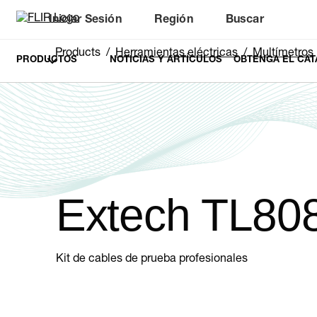
Iniciar Sesión
Región
Buscar
Products
Herramientas eléctricas
Multímetros
PRODUCTOS
NOTICIAS Y ARTÍCULOS
OBTENGA EL CAT
Extech TL80
Kit de cables de prueba profesionales