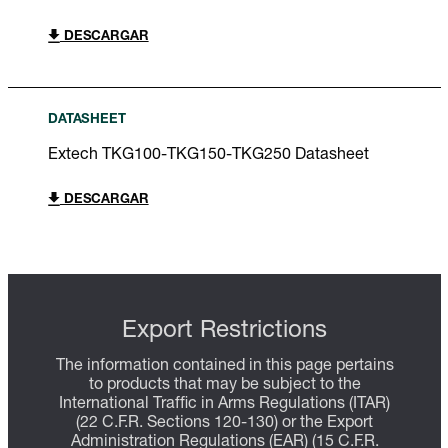
DESCARGAR
DATASHEET
Extech TKG100-TKG150-TKG250 Datasheet
DESCARGAR
Export Restrictions
The information contained in this page pertains
to products that may be subject to the
International Traffic in Arms Regulations (ITAR)
(22 C.F.R. Sections 120-130) or the Export
Administration Regulations (EAR) (15 C.F.R.