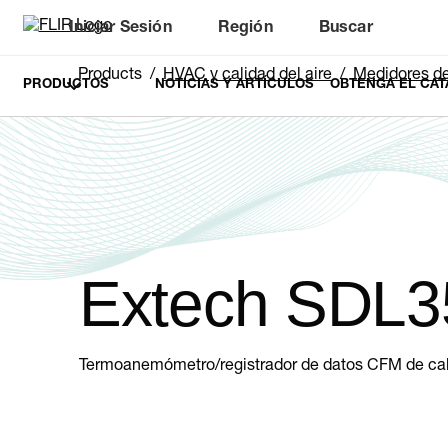
Iniciar Sesión
Región
Buscar
Products
HVAC y calidad del aire
Medidores de 
PRODUCTOS
NOTICIAS Y ARTÍCULOS
OBTENGA EL CAT
Extech SDL3
Termoanemómetro/registrador de datos CFM de cab