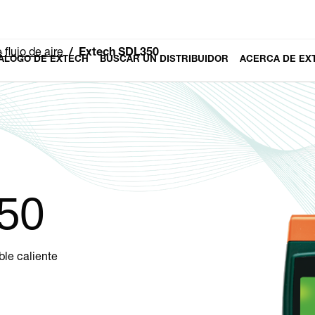
flujo de aire
Extech SDL350
ÁLOGO DE EXTECH
BUSCAR UN DISTRIBUIDOR
ACERCA DE EX
50
le caliente