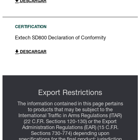
DESCARGAR
CERTIFICATION
Extech SD800 Declaration of Conformity
DESCARGAR
Export Restrictions
The information contained in this page pertains
to products that may be subject to the
International Traffic in Arms Regulations (ITAR)
(22 C.F.R. Sections 120-130) or the Export
Administration Regulations (EAR) (15 C.F.R.
Sections 730-774) depending upon
specifications for the final product; jurisdiction