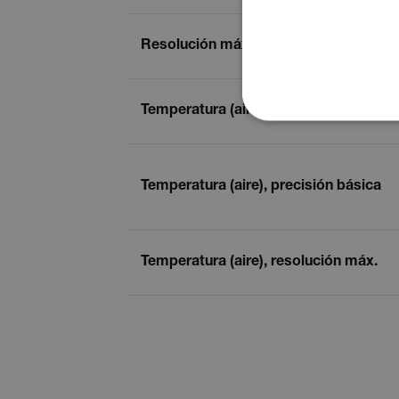
Resolución máxima de humedad relat
Temperatura (aire)
COOKIES ESTRI
COOKIES DE PR
Temperatura (aire), precisión básica
Cookies estrictam
Temperatura (aire), resolución máx.
Las cookies estrictamente ne
cuentas. El sitio web no se 
Nombre
cart_products_oids
cart_products_skus