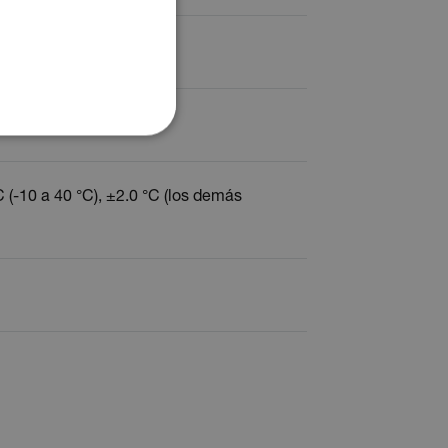
FRENCH
SPANISH
PORTUGUESE
ITALIAN
KOREAN
JAPANESE
C (-10 a 40 °C), ±2.0 °C (los demás
CHINESE
s de funcionalidad
usuario y la gestión de
/ Dominio
Vencimiento
Descripción
h.com
Sesión
Scalefast stores the identifiers of the
products contained in the cart
h.com
Sesión
Scalefast stores the identifiers of the