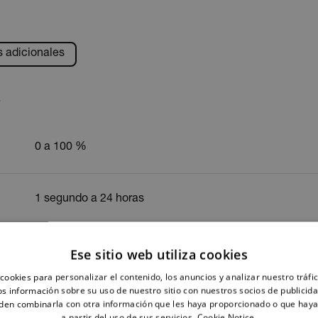
s adicionales
s
0 a 100 %
1 segundo a 24 horas
16,000 puntos
Ese sitio web utiliza cookies
cookies para personalizar el contenido, los anuncios y analizar nuestro tráf
 información sobre su uso de nuestro sitio con nuestros socios de publicidad
±3 % (40 a 60 %), ±3.5 % (20 a 40 y 60 a 80 %), ±5 % (
den combinarla con otra información que les haya proporcionado o que haya
a partir del uso de sus servicios.
Cookie Notice.