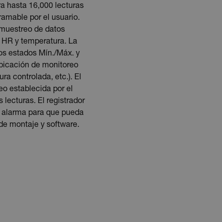
ra hasta 16,000 lecturas
amable por el usuario.
e muestreo de datos
a HR y temperatura. La
os estados Mín./Máx. y
 ubicación de monitoreo
a controlada, etc.). El
eo establecida por el
 lecturas. El registrador
e alarma para que pueda
 de montaje y software.