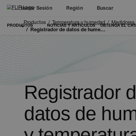
Iniciar Sesión
Región
Buscar
Productos
Temperatura y humedad
Medidores
PRODUCTOS
NOTICIAS Y ARTÍCULOS
OBTENGA EL CAT
Registrador de datos de humedad y temperatura Extech RHT20
Registrador 
datos de hu
y temperatur