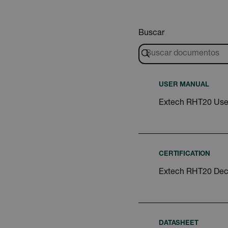
cashrun_session_id
Buscar
cashrun_site_id
Política d
USER MANUAL
Extech RHT20 Use
CS_FPC
customizerChangeKey
CERTIFICATION
sf_territory
Extech RHT20 Decl
x-ms-cpim-cache|[-abcde
__epiXSRF
DATASHEET