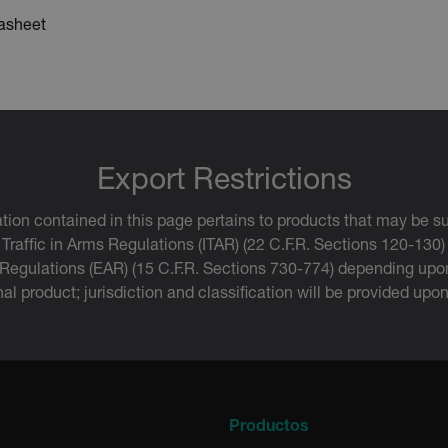
asheet
.extech.co
uvwxyzABCDEFGHIJKLMNOPQRSTUVWXYZ0123456789%]{40-70}
efghijklmnopqrstuvwxyzABCDEFGHIJKLMNOPQRSTUVWXYZ0123456789%]
.extech.co
.extech.co
Export Restrictions
tion contained in this page pertains to products that may be su
 Traffic in Arms Regulations (ITAR) (22 C.F.R. Sections 120-130)
 Regulations (EAR) (15 C.F.R. Sections 730-774) depending upon
inal product; jurisdiction and classification will be provided upo
.extech.co
.extech.co
a
Productos