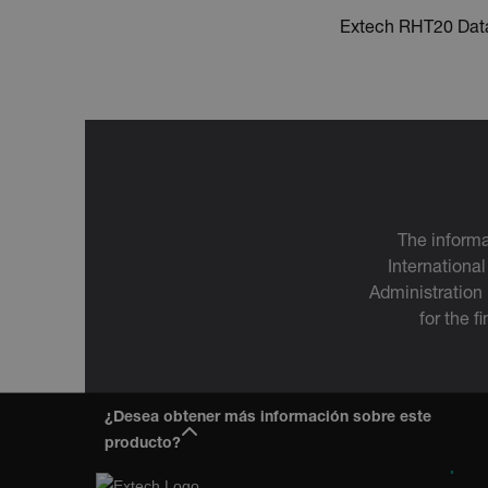
Extech RHT20 Dat
OpenIdConnect.nonce.
[abcdefghijklmnopqrst
Asset_Gate_Form_[abcd
{1-60}
Language
The informa
International
Administration
for the f
tdflang
¿Desea obtener más información sobre este
tdfdomain
producto?
Empres