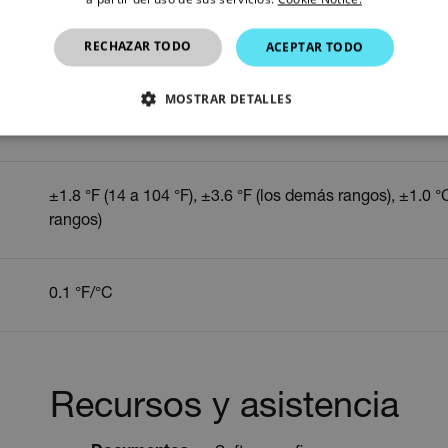
RECHAZAR TODO
ACEPTAR TODO
iva
0.10 %
MOSTRAR DETALLES
-40 a 158°F (-40 a 70°C)
CTAMENTE NECESARIAS
COOKIES DE RENDIMIENTO
EFERENCIAS
COOKIES DE FUNCIONALIDAD
±1.8 °F (14 a 104 °F), ±3.6 °F (los demás rangos), ±1.0 °
rangos)
ente necesarias
Cookies de rendimiento
Cookies de preferencias
Cookie
0.1 °F/°C
cesarias permiten la funcionalidad principal del sitio web, como el inicio de sesión de 
puede utilizar correctamente sin las cookies estrictamente necesarias.
Proveedor 
cart.extec
Recursos y asistencia
cart.extec