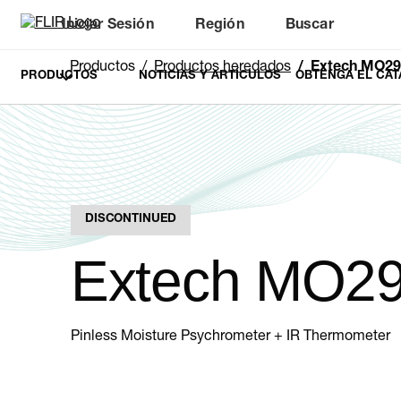
Iniciar Sesión
Región
Buscar
Productos
Productos heredados
Extech MO29
PRODUCTOS
NOTICIAS Y ARTÍCULOS
OBTENGA EL CAT
DISCONTINUED
Extech MO2
Pinless Moisture Psychrometer + IR Thermometer