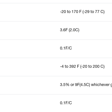
-20 to 170
F (-29 to 77
C)
3.6
F (2.0
C)
0.1
F/
C
-4 to 392
F (-20 to 200
C)
3.5% or
9
F(4.5
C) whichever 
0.1
F/
C