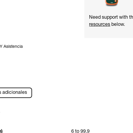
Need support with 
resources
below.
Y Asistencia
s adicionales
s
n)
6 to 99.9